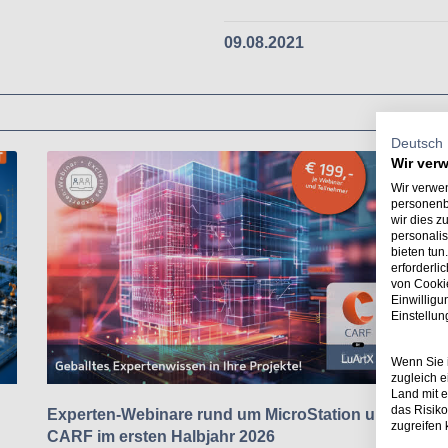
09.08.2021
Deutsch
Wir ver
Wir verwen
personenb
wir dies z
personalis
bieten tun
erforderli
von Cookie
Einwillig
Einstellu
Wenn Sie i
zugleich e
Land mit 
das Risik
Experten-Webinare rund um MicroStation und
St
zugreifen
CARF im ersten Halbjahr 2026