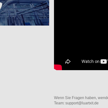
Wenn Sie Fragen haben, wenden 
Team: support@luartxit.de