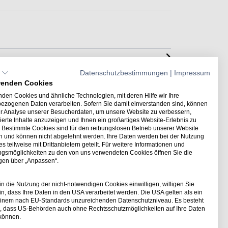
Datenschutzbestimmungen
|
Impressum
wenden Cookies
den Cookies und ähnliche Technologien, mit deren Hilfe wir Ihre
ezogenen Daten verarbeiten. Sofern Sie damit einverstanden sind, können
ur Analyse unserer Besucherdaten, um unsere Website zu verbessern,
ierte Inhalte anzuzeigen und Ihnen ein großartiges Website-Erlebnis zu
. Bestimmte Cookies sind für den reibungslosen Betrieb unserer Website
ch und können nicht abgelehnt werden. Ihre Daten werden bei der Nutzung
s teilweise mit Drittanbietern geteilt. Für weitere Informationen und
ungsmöglichkeiten zu den von uns verwendeten Cookies öffnen Sie die
ngen über „Anpassen“.
n die Nutzung der nicht-notwendigen Cookies einwilligen, willigen Sie
in, dass Ihre Daten in den USA verarbeitet werden. Die USA gelten als ein
einem nach EU-Standards unzureichenden Datenschutzniveau. Es besteht
o, dass US-Behörden auch ohne Rechtsschutzmöglichkeiten auf Ihre Daten
örvolumen in den TGA-Modulen
 können.