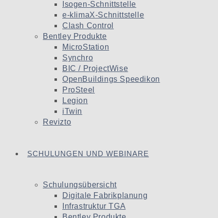
Isogen-Schnittstelle
e-klimaX-Schnittstelle
Clash Control
Bentley Produkte
MicroStation
Synchro
BIC / ProjectWise
OpenBuildings Speedikon
ProSteel
Legion
iTwin
Revizto
SCHULUNGEN UND WEBINARE
Schulungsübersicht
Digitale Fabrikplanung
Infrastruktur TGA
Bentley Produkte