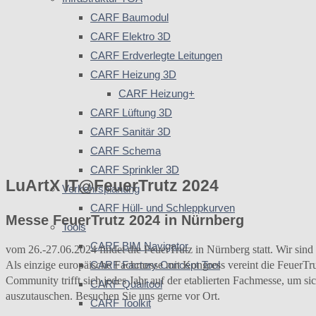
CARF Baumodul
CARF Elektro 3D
CARF Erdverlegte Leitungen
CARF Heizung 3D
CARF Heizung+
CARF Lüftung 3D
CARF Sanitär 3D
CARF Schema
CARF Sprinkler 3D
LuArtX IT@FeuerTrutz 2024
Verkehrsplanung
CARF Hüll- und Schleppkurven
Messe FeuerTrutz 2024 in Nürnberg
Tools
CARF BIM Navigator
vom 26.-27.06.2024 findet die FeuerTrutz in Nürnberg statt. Wir sind 
Als einzige europäische Fachmesse mit Kongress vereint die FeuerTr
CARF Factory Concept Tool
Community trifft sich jedes Jahr auf der etablierten Fachmesse, um
CARF Qualitool
auszutauschen. Besuchen Sie uns gerne vor Ort.
CARF Toolkit