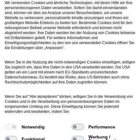
Wir verwenden Cookies und ähnliche Technologien, mit deren Hilfe wir Ihre
personenbezogenen Daten verarbeiten. Sofern Sie damit einverstanden
sind, können wir dies zur Analyse unserer Besucherdaten, um unsere
Website zu verbessern, personalisierte Inhalte anzuzeigen und Ihnen ein
großartiges Website-Erlebnis zu bieten tun. Bestimmte Cookies sind für den
reibungslosen Betrieb unserer Website erforderlich und können nicht
abgelehnt werden. Ihre Daten werden bei der Nutzung von Cookies teilweise
Kontakt
mit Drittanbietern geteilt. Für weitere Informationen und
+49 7031 304748-0
Einwilligungsmöglichkeiten zu den von uns verwendeten Cookies öffnen Sie
die Einstellungen über „Anpassen“.
vertrieb@luartxit.de
Wenn Sie in die Nutzung der nicht-notwendigen Cookies einwilligen, willigen
Sie zugleich ein, dass Ihre Daten in den USA verarbeitet werden. Die USA
Support
gelten als ein Land mit einem nach EU-Standards unzureichenden
Webticket erstellen
Datenschutzniveau. Es besteht das Risiko, dass US-Behörden auch ohne
Rechtsschutzmöglichkeiten auf Ihre Daten zugreifen können.
Newsletter
Wenn Sie auf "Alle akzeptieren" klicken, willigen Sie in die Verwendung von
Inside LuArtX IT
Cookies und in die Verarbeitung von personenbezogenen Daten im
vorgenannten Umfang ein. Diese Einwilligung können Sie jederzeit
inside@luartxit.de
widerrufen und bearbeiten, indem Sie:
Notwendig
Performance
Werbung /
Funktional