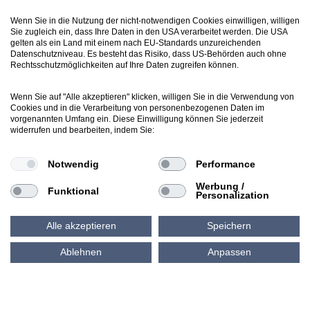
Wenn Sie in die Nutzung der nicht-notwendigen Cookies einwilligen, willigen
Sie zugleich ein, dass Ihre Daten in den USA verarbeitet werden. Die USA
gelten als ein Land mit einem nach EU-Standards unzureichenden
Support
Datenschutzniveau. Es besteht das Risiko, dass US-Behörden auch ohne
Webticket erstellen
Rechtsschutzmöglichkeiten auf Ihre Daten zugreifen können.
Wenn Sie auf "Alle akzeptieren" klicken, willigen Sie in die Verwendung von
Cookies und in die Verarbeitung von personenbezogenen Daten im
Newsletter
vorgenannten Umfang ein. Diese Einwilligung können Sie jederzeit
Inside LuArtX IT
widerrufen und bearbeiten, indem Sie:
inside@luartxit.de
Notwendig
Performance
Werbung /
Funktional
Personalization
Alle akzeptieren
Speichern
Ablehnen
Anpassen
AGB
Impressum
Datenschutz
Cookie-Richtlinie (EU)
Cookie Policy (EU)
© LuArtX IT GmbH 2026 Alle Rechte vorbehalten.