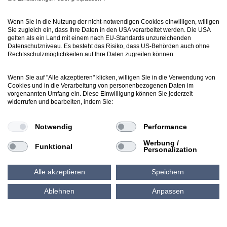
vertrieb@luartxit.de
Wenn Sie in die Nutzung der nicht-notwendigen Cookies einwilligen, willigen
Sie zugleich ein, dass Ihre Daten in den USA verarbeitet werden. Die USA
gelten als ein Land mit einem nach EU-Standards unzureichenden
Support
Datenschutzniveau. Es besteht das Risiko, dass US-Behörden auch ohne
Webticket erstellen
Rechtsschutzmöglichkeiten auf Ihre Daten zugreifen können.
Wenn Sie auf "Alle akzeptieren" klicken, willigen Sie in die Verwendung von
Cookies und in die Verarbeitung von personenbezogenen Daten im
Newsletter
vorgenannten Umfang ein. Diese Einwilligung können Sie jederzeit
Inside LuArtX IT
widerrufen und bearbeiten, indem Sie:
inside@luartxit.de
Notwendig
Performance
Werbung /
Funktional
Personalization
Alle akzeptieren
Speichern
Ablehnen
Anpassen
AGB
Impressum
Datenschutz
Cookie-Richtlinie (EU)
Cookie Policy (EU)
© LuArtX IT GmbH 2026 Alle Rechte vorbehalten.