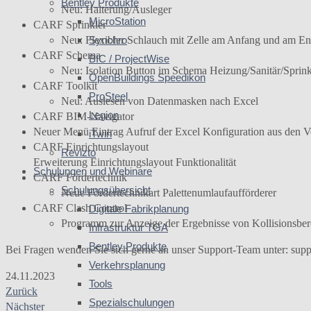
Bentley Produkte
Neu: Halterung/Ausleger
MicroStation
CARF Sprinkler
Synchro
Neu: Flexibler Schlauch mit Zelle am Anfang und am E
CARF Schema
BIC / ProjectWise
Neu: Isolation Button im Schema Heizung/Sanitär/Sprink
OpenBuildings Speedikon
CARF Toolkit
ProSteel
Neu: Auslesen von Datenmasken nach Excel
Legion
CARF BIM-Navigator
Neuer Menü Eintrag Aufruf der Excel Konfiguration aus d
iTwin
CARF Einrichtungslayout
Revizto
Erweiterung Einrichtungslayout Funktionalität
Schulungen und Webinare
CARF Fördertechnik
Schulungsübersicht
Neue Fördertechnikart Palettenumlaufaufförderer
CARF Clash Control
Digitale Fabrikplanung
Programm zur Anzeige der Ergebnisse von Kollisionsb
Infrastruktur TGA
Bentley Produkte
Bei Fragen wenden Sie sich gerne an unser Support-Team unter: supp
Verkehrsplanung
24.11.2023
Tools
Zurück
Spezialschulungen
Nächster