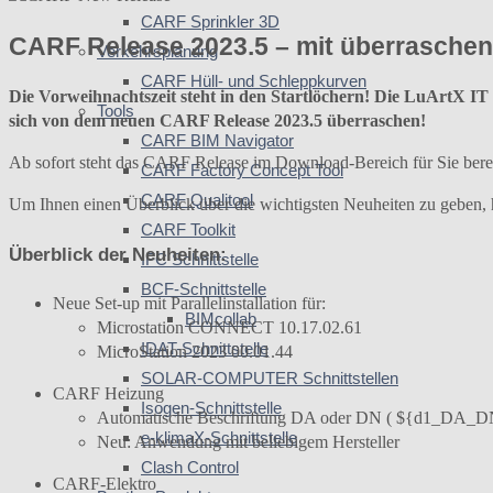
CARF Sprinkler 3D
CARF Release 2023.5 – mit überraschend
Verkehrsplanung
CARF Hüll- und Schleppkurven
Die Vorweihnachtszeit steht in den Startlöchern! Die LuArtX IT is
Tools
sich von dem neuen CARF Release 2023.5 überraschen!
CARF BIM Navigator
Ab sofort steht das CARF Release im Download-Bereich für Sie bereit
CARF Factory Concept Tool
CARF Qualitool
Um Ihnen einen Überblick über die wichtigsten Neuheiten zu geben,
CARF Toolkit
Überblick der Neuheiten:
IFC Schnittstelle
BCF-Schnittstelle
Neue Set-up mit Parallelinstallation für:
BIMcollab
Microstation CONNECT 10.17.02.61
IDAT-Schnittstelle
MicroStation 2023 00.01.44
SOLAR-COMPUTER Schnittstellen
CARF Heizung
Isogen-Schnittstelle
Automatische Beschriftung DA oder DN ( ${d1_DA_D
e-klimaX-Schnittstelle
Neu: Anwendung mit beliebigem Hersteller
Clash Control
CARF-Elektro