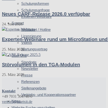
Schulungsformen
Schulungsanfrage
Neues CARF-Release 2026.0 verfügbar
Experten-Webinare
Support
24. Juni 2026
Webticket / Hotline
Lizenzierung
Experten-Webinare rund um MicroStation und
Videos
Wartungsvertrag
25. März 2026
Über Uns
Standorte
Störvolumen in den TGA-Modulen
Newsletter
25. März 2026
Presse
Referenzen
Stellenangebote
Kontakt
Vertriebs- und Kooperationspartner
+49 7031 304748-0
News
vertrieb@luartxit.de
Website-Suche umschalten