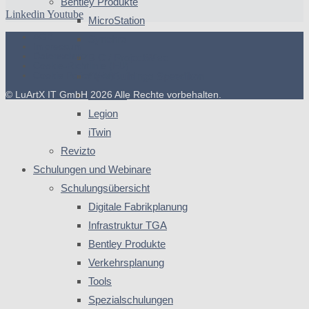
Bentley Produkte
Linkedin
Youtube
MicroStation
AGB
Synchro
Impressum
Datenschutz
BIC / ProjectWise
Cookie-Richtlinie (EU)
Cookie Policy (EU)
OpenBuildings Speedikon
© LuArtX IT GmbH 2026 Alle Rechte vorbehalten.
ProSteel
Legion
iTwin
Revizto
Schulungen und Webinare
Schulungsübersicht
Digitale Fabrikplanung
Infrastruktur TGA
Bentley Produkte
Verkehrsplanung
Tools
Spezialschulungen