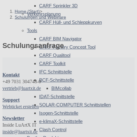
CARF Sprinkler 3D
Home (Start)
>
Verkehrsplanung
Schulungen und Webinare
CARF Hüll- und Schleppkurven
Tools
CARF BIM Navigator
Schulungsanfrage
CARF Factory Concept Tool
CARF Qualitool
CARF Toolkit
IFC Schnittstelle
Kontakt
BCF-Schnittstelle
+49 7031 304748-0
vertrieb@luartxit.de
BIMcollab
IDAT-Schnittstelle
Support
SOLAR-COMPUTER Schnittstellen
Webticket erstellen
Isogen-Schnittstelle
Newsletter
e-klimaX-Schnittstelle
Inside LuArtX IT
Clash Control
inside@luartxit.de